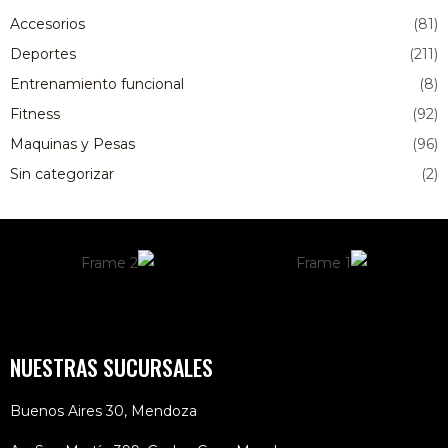
Accesorios
(81)
Deportes
(211)
Entrenamiento funcional
(8)
Fitness
(92)
Maquinas y Pesas
(96)
Sin categorizar
(2)
NUESTRAS SUCURSALES
Buenos Aires 30, Mendoza