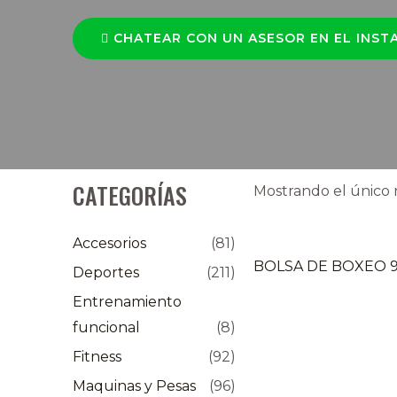
CHATEAR CON UN ASESOR EN EL INST
CATEGORÍAS
Mostrando el único 
Accesorios
(81)
BOLSA DE BOXEO 9
Deportes
(211)
Entrenamiento
funcional
(8)
Fitness
(92)
Maquinas y Pesas
(96)