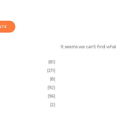
NTE
It seems we can't find what
(81)
(211)
(8)
(92)
(96)
(2)