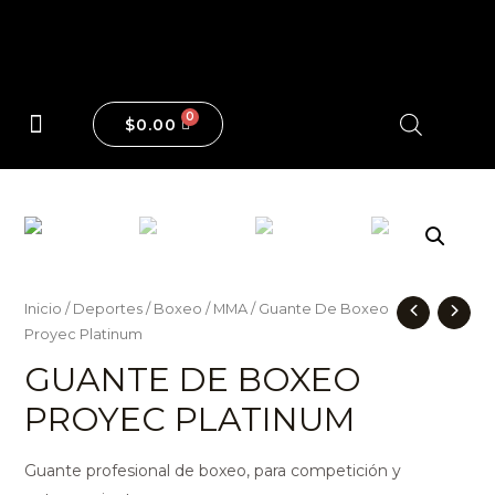
$
0.00
Maquinas y Pesas
Inicio
/
Deportes
/
Boxeo
/
MMA
/ Guante De Boxeo
Proyec Platinum
GUANTE DE BOXEO
PROYEC PLATINUM
Guante profesional de boxeo, para competición y