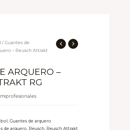
l
/
Guantes de
quero – Reusch Attrakt
E ARQUERO –
TRAKT RG
miprofesionales
tbol
,
Guantes de arquero
s de arquero
,
Reusch
,
Reusch Attrakt