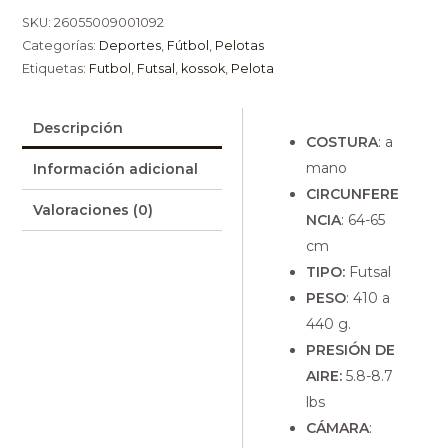
SKU:
26055009001092
Categorías:
Deportes
,
Fútbol
,
Pelotas
Etiquetas:
Futbol
,
Futsal
,
kossok
,
Pelota
Descripción
COSTURA
: a
mano
Información adicional
CIRCUNFERE
Valoraciones (0)
NCIA
: 64-65
cm
TIPO:
Futsal
PESO
: 410 a
440 g.
PRESIÓN DE
AIRE:
5.8-8.7
lbs
CÁMARA
: