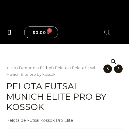
$
0.00
Maquinas y Pesas
Inicio
/
Deportes
/
Fútbol
/
Pelotas
/ Pelota futsal –
Munich Elite pro by kossok
PELOTA FUTSAL –
MUNICH ELITE PRO BY
KOSSOK
Pelota de Futsal Kossok Pro Elite