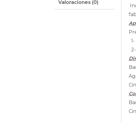
Valoraciones (0)
In
fab
Ap
Pr
1-
2- 
Di
Ba
Ag
Ci
Co
Ba
Ci