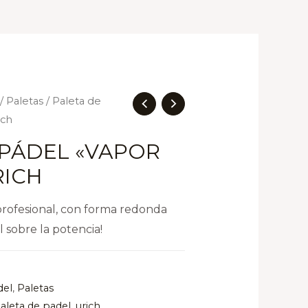
/
Paletas
/ Paleta de
ich
 PÁDEL «VAPOR
RICH
profesional, con forma redonda
l sobre la potencia!
del
,
Paletas
aleta de padel
,
urich