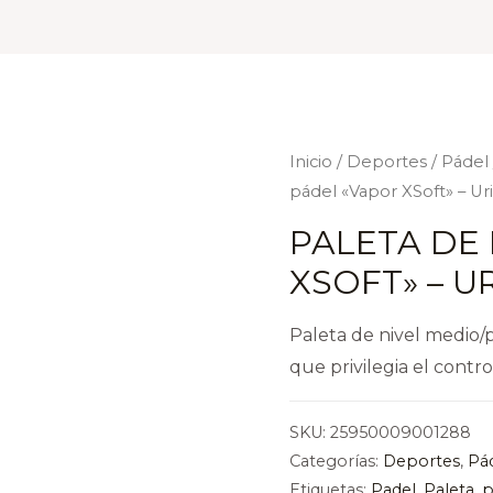
Inicio
/
Deportes
/
Pádel
pádel «Vapor XSoft» – Ur
PALETA DE
XSOFT» – U
Paleta de nivel medio/
que privilegia el contro
SKU:
25950009001288
Categorías:
Deportes
,
Pá
Etiquetas:
Padel
,
Paleta
,
p