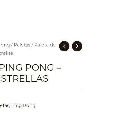
Pong
/
Paletas
/ Paleta de
rellas
PING PONG –
ESTRELLAS
letas
,
Ping Pong