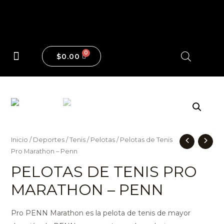
$
0.00
Maquinas y Pesas
Inicio
/
Deportes
/
Tenis
/
Pelotas
/ Pelotas de Tenis
Pro Marathon – Penn
PELOTAS DE TENIS PRO
MARATHON – PENN
Pro PENN Marathon es la pelota de tenis de mayor