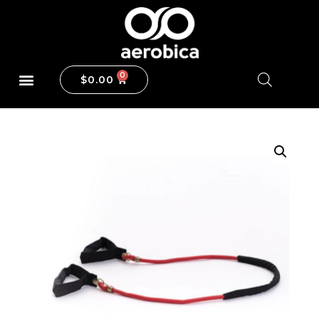
$
0.00