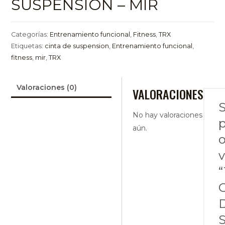
SUSPENSIÓN – MIR
Categorías:
Entrenamiento funcional
,
Fitness
,
TRX
Etiquetas:
cinta de suspension
,
Entrenamiento funcional
,
fitness
,
mir
,
TRX
Valoraciones (0)
VALORACIONES
S
No hay valoraciones
p
aún.
o
v
C