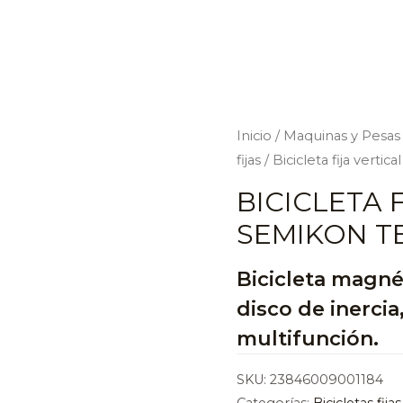
Inicio
/
Maquinas y Pesas
fijas
/ Bicicleta fija verti
BICICLETA F
SEMIKON TE
Bicicleta magné
disco de inercia
multifunción.
SKU:
23846009001184
Categorías:
Bicicletas fijas