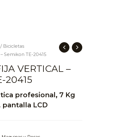
/
Bicicletas
cal – Semikon TE-20415
IJA VERTICAL –
-20415
tica profesional, 7 Kg
, pantalla LCD
,
Maquinas y Pesas