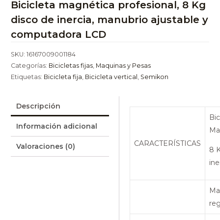
Bicicleta magnética profesional, 8 Kg
disco de inercia, manubrio ajustable y
computadora LCD
SKU:
16167009001184
Categorías:
Bicicletas fijas
,
Maquinas y Pesas
Etiquetas:
Bicicleta fija
,
Bicicleta vertical
,
Semikon
Descripción
Bic
Información adicional
Ma
CARACTERÍSTICAS
Valoraciones (0)
8 K
ine
Ma
reg