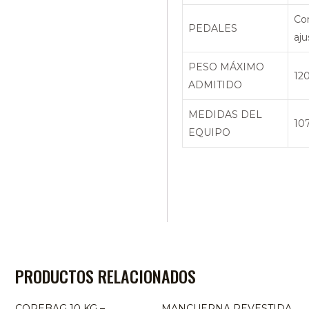
Co
PEDALES
aju
PESO MÁXIMO
12
ADMITIDO
MEDIDAS DEL
107
EQUIPO
PRODUCTOS RELACIONADOS
COREBAG 10 KG –
MANCUERNA REVESTIDA