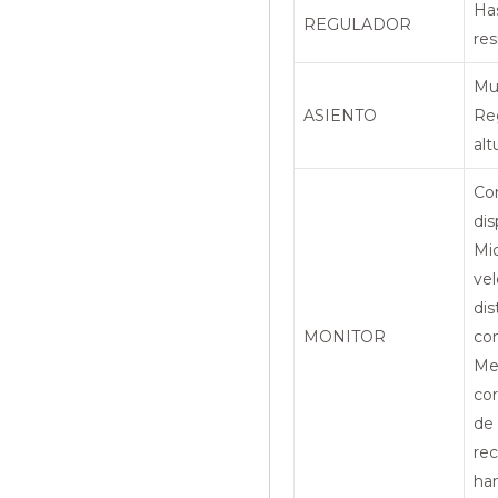
Has
REGULADOR
res
Muy
ASIENTO
Re
alt
Co
dis
Mid
vel
dis
MONITOR
co
Me
cor
de
rec
han