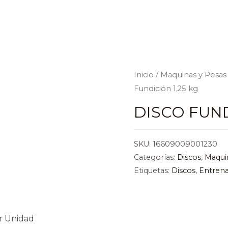
Inicio
/
Maquinas y Pesas
Fundición 1,25 kg
DISCO FUND
SKU:
16609009001230
Categorías:
Discos
,
Maqui
Etiquetas:
Discos
,
Entren
r Unidad