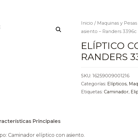
Inicio
/
Maquinas y Pesas
asiento – Randers 3396c
ELÍPTICO C
RANDERS 3
SKU:
16259009001216
Categorías:
Elípticos
,
Maq
Etiquetas:
Caminador
,
Eli
racterísticas Principales
ipo: Caminador elíptico con asiento.