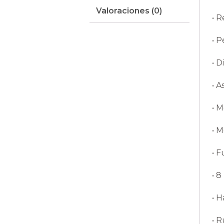
Valoraciones (0)
• R
• P
• D
• A
• M
• M
• F
• 8
• H
• R