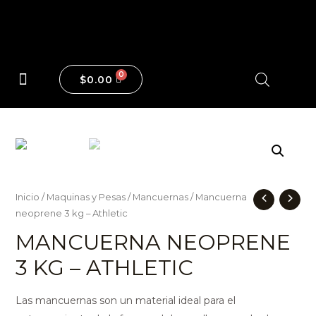
$
0.00
Maquinas y Pesas
Inicio
/
Maquinas y Pesas
/
Mancuernas
/ Mancuerna
neoprene 3 kg – Athletic
MANCUERNA NEOPRENE
3 KG – ATHLETIC
Las mancuernas son un material ideal para el