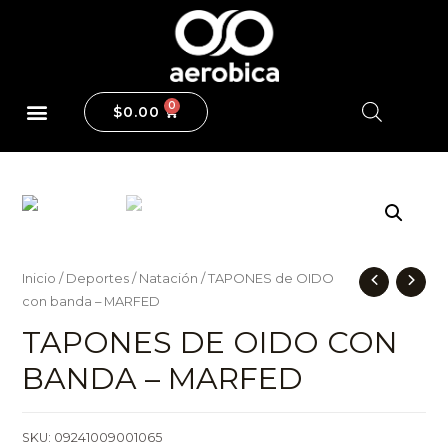
$
0.00
Maquinas y Pesas
Inicio
/
Deportes
/
Natación
/ TAPONES de OIDO
con banda – MARFED
TAPONES DE OIDO CON
BANDA – MARFED
SKU:
09241009001065