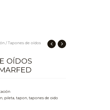
ión
/ Tapones de oídos
E OÍDOS
– MARFED
tación
on
,
pileta
,
tapon
,
tapones de oido