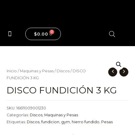
$
0.00
Maquinas y Pesas
Inicio
/
Maquinas y Pesas
/
Discos
/ DISCO
FUNDICIÓN 3 KG
DISCO FUNDICIÓN 3 KG
SKU:
16611009001230
Categorías:
Discos
,
Maquinas y Pesas
Etiquetas:
Discos
,
fundicion
,
gym
,
hierro fundido
,
Pesas