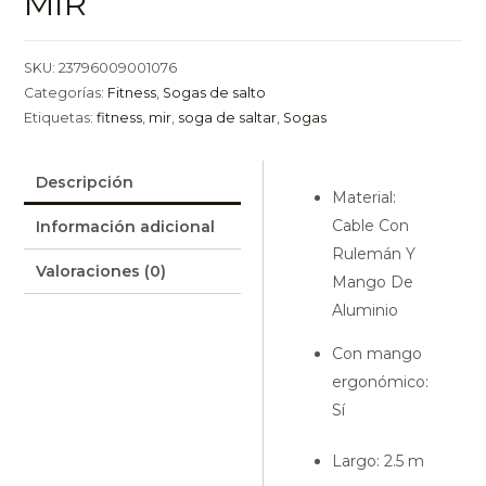
MIR
SKU:
23796009001076
Categorías:
Fitness
,
Sogas de salto
Etiquetas:
fitness
,
mir
,
soga de saltar
,
Sogas
Descripción
Material
:
Cable Con
Información adicional
Rulemán Y
Valoraciones (0)
Mango De
Aluminio
Con mango
ergonómico
:
Sí
Largo
: 2.5 m