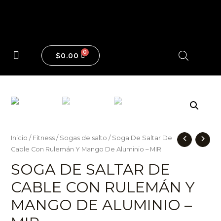
$
0.00
Maquinas y Pesas
Inicio
/
Fitness
/
Sogas de salto
/ Soga De Saltar De
Cable Con Rulemán Y Mango De Aluminio – MIR
SOGA DE SALTAR DE
CABLE CON RULEMÁN Y
MANGO DE ALUMINIO –